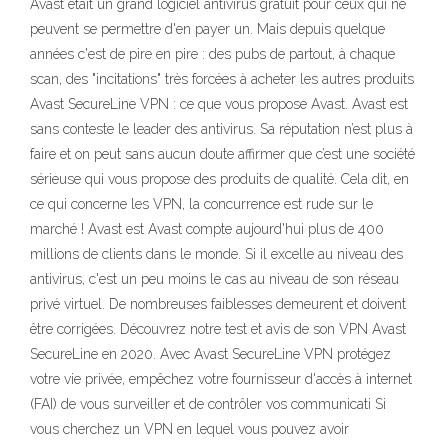
Avast était un grand logiciel antivirus gratuit pour ceux qui ne
peuvent se permettre d'en payer un. Mais depuis quelque
années c'est de pire en pire : des pubs de partout, à chaque
scan, des "incitations" très forcées à acheter les autres produits
Avast SecureLine VPN : ce que vous propose Avast. Avast est
sans conteste le leader des antivirus. Sa réputation n’est plus à
faire et on peut sans aucun doute affirmer que c’est une société
sérieuse qui vous propose des produits de qualité. Cela dit, en
ce qui concerne les VPN, la concurrence est rude sur le
marché ! Avast est Avast compte aujourd'hui plus de 400
millions de clients dans le monde. Si il excelle au niveau des
antivirus, c'est un peu moins le cas au niveau de son réseau
privé virtuel. De nombreuses faiblesses demeurent et doivent
être corrigées. Découvrez notre test et avis de son VPN Avast
SecureLine en 2020. Avec Avast SecureLine VPN protégez
votre vie privée, empêchez votre fournisseur d'accès à internet
(FAI) de vous surveiller et de contrôler vos communicati Si
vous cherchez un VPN en lequel vous pouvez avoir