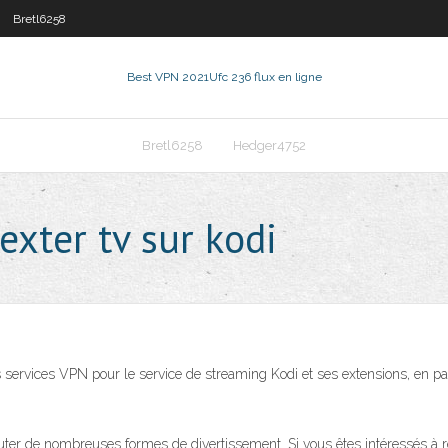
Bretl6258
Best VPN 2021
Ufc 236 flux en ligne
Bretl6258
Hedger4752
exter tv sur kodi
ervices VPN pour le service de streaming Kodi et ses extensions, en parti
er de nombreuses formes de divertissement. Si vous êtes intéressés à rega