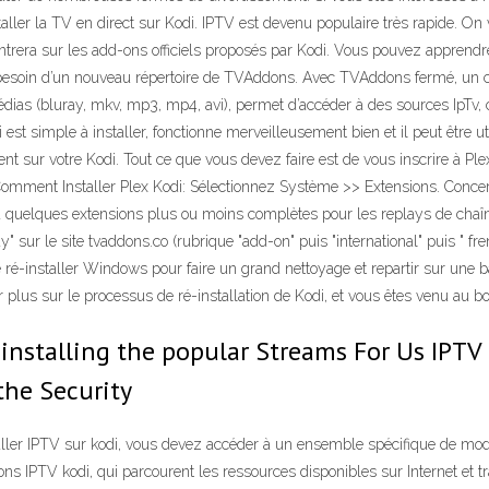
staller la TV en direct sur Kodi. IPTV est devenu populaire très rapide.
ntrera sur les add-ons officiels proposés par Kodi. Vous pouvez apprendr
besoin d’un nouveau répertoire de TVAddons. Avec TVAddons fermé, un ce
médias (bluray, mkv, mp3, mp4, avi), permet d’accéder à des sources IpTv
 est simple à installer, fonctionne merveilleusement bien et il peut être u
nt sur votre Kodi. Tout ce que vous devez faire est de vous inscrire à P
Comment Installer Plex Kodi: Sélectionnez Système >> Extensions. Concer
 y a quelques extensions plus ou moins complètes pour les replays de cha
lay" sur le site tvaddons.co (rubrique "add-on" puis "international" puis " 
 ré-installer Windows pour faire un grand nettoyage et repartir sur une b
plus sur le processus de ré-installation de Kodi, et vous êtes venu au bon
 installing the popular Streams For Us IPTV 
 the Security
aller IPTV sur kodi, vous devez accéder à un ensemble spécifique de mo
ns IPTV kodi, qui parcourent les ressources disponibles sur Internet et tra