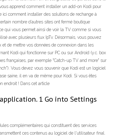
 On vous apprend comment installer un add-on Kodi pour
e ici comment installer des solutions de rechange à
rtain nombre d’autres sites ont fermé boutique
, ce qui vous permet ainsi de voir la TV comme si vous
tilisé avec plusieurs flux IpTv. Désormais, vous pouvez
lex et de mettre vos données de connexion dans les
nant Kodi qui fonctionne sur PC ou sur Android (y.c. box
înes françaises, par exemple "Catch-up TV and more" sur
french"). Vous devez vous souvenir que Kodi est un logiciel
ase saine, il en va de même pour Kodi. Si vous êtes
 endroit ! Dans cet article
application. 1 Go into Settings
dules complémentaires qui constituent des services
nsmettent ces contenus au logiciel de l'utilisateur final.