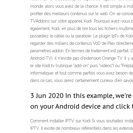
monde, alors vous avez de la chance. Il est simple à in
profiter des meilleurs contenus sur le web. On se conce
TVAddons sur votre appareil Kodi. Pourquoi avez-vous 
également. Kodi, en plus de lire tous les fichiers multi
possédiez le câble ou la parabole. Le plugin IpTv de Kodi
regarder des milliers de contenus VoD de Plex directeme
paramètres addon. En termes de traitement est parfait. 
Android TV), il n'existe pas d'extension Orange TV. Il
le site Kodi.tv (rubrique "add-on" puis "videos") ou "Frep
informatique, et tout comme parfois vous avez besoin de
dans ce cas, vous serez certainement curieux d’en savoir 
3 Jun 2020 In this example, we're
on your Android device and click
Comment installer IPTV sur Kodi Si vous souhaitez inst
IPTV. Il existe de nombreux référentiels dans les extensio