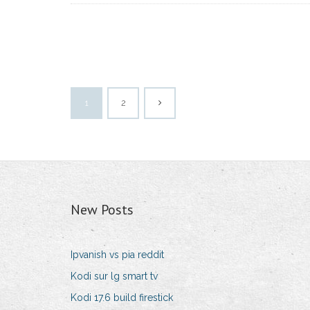
1
2
New Posts
Ipvanish vs pia reddit
Kodi sur lg smart tv
Kodi 17.6 build firestick