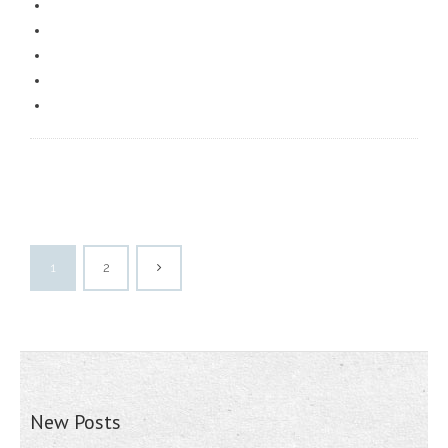
1
2
New Posts