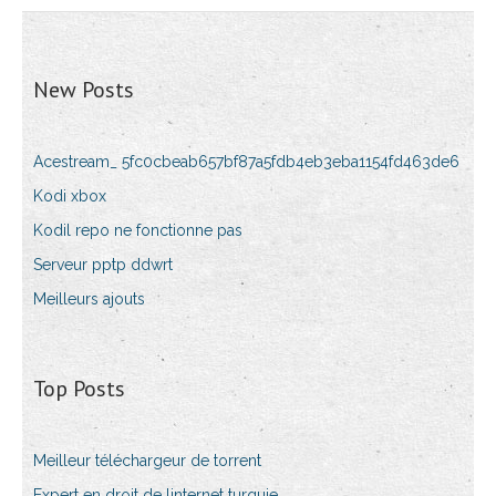
New Posts
Acestream_ 5fc0cbeab657bf87a5fdb4eb3eba1154fd463de6
Kodi xbox
Kodil repo ne fonctionne pas
Serveur pptp ddwrt
Meilleurs ajouts
Top Posts
Meilleur téléchargeur de torrent
Expert en droit de linternet turquie